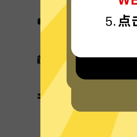
无国界内容
使用Au加速器助您快速访问各种网站,
娱乐看视频还是玩游戏。
无任何网络或连接记录
Au加速器现在没有未来也不会记录任
查询，以及任何可以用于识别跟踪您
Au加速器分流模式和全
Au加速器独有的分流模式会智能判断
使用加速功能；不需要加速的本地流
本地网络来优化网速。全局模式则所有