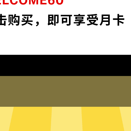
安全。
保护您的IP地
 app和服务。不论你是工作，
保护您的IP地址以及
踪。
在线客服
何登录历史，网络活动，DNS
Au加速器的真人在线
的信息。
您也可以到我们的
支
局模式
只有内存的无
需要加速的网络流量，并为其
Au加速器采用无硬盘
量，比如百度或者美团，则使用
硬盘内。无硬盘服务
流量都走Au加速器。