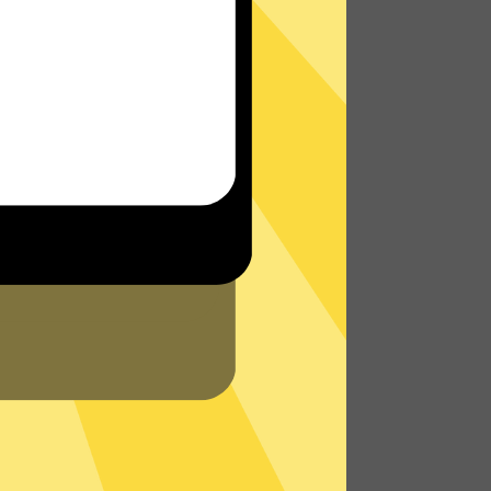
址
地理位置信息，防止个人数据以及网络活动跟
客服将会在网站或者App内为您提供实时帮助。
持中心
查看常见问题。
硬盘服务器
服务器技术，所有数据仅在内存中，不存储在
器再次确保您的隐私数据不被存储。