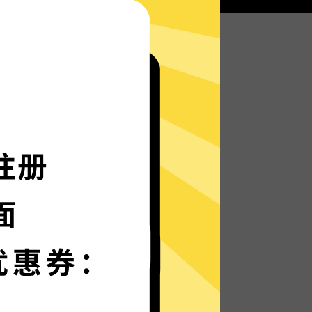
u加速器服务器部署实时速度优化的神程序，让
般神速。
言界面，更多语言增加中。
保护
强数据防泄漏机制，保护您的个人隐私和网络